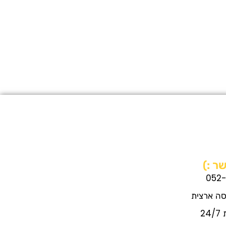
ר :)
052
סה ארצית
2