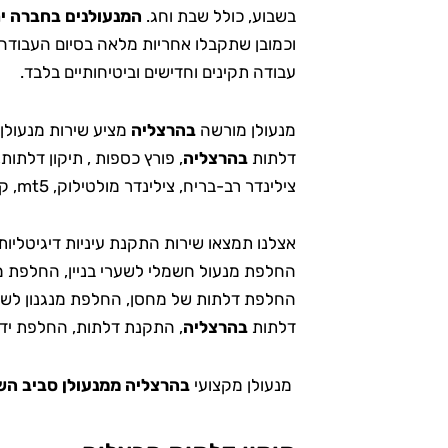
בשבוע, כולל שבת וחג.
המנעולנים בחברה י
וכמובן שתקבלו אחריות מלאה בסיום העבודה
עבודה תקינים וחדישים וביטיחותיים בלבד.
מנעולן מורשה
בהרצליה
מציע שירות מנעולן 
דלתות
בהרצליה
, פורץ כספות , תיקון דלתות
צילינדר רב-בריח, צילינדר מולטילוק, mt5, קבא, אווה ועוד רבים ממוצרי הנעילה מהטובים שיש.
אצלנו תמצאו שירות התקנת עיניות דיגיטליות 
החלפת מנעול חשמלי לשערי בניין, החלפת מנ
החלפת דלתות של מחסן, החלפת מנגנון לשער
דלתות
בהרצליה
, התקנת דלתות, החלפת ידי
מנעולן מקצועי
בהרצליה ממנעולן סביב הש