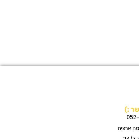
ר :)
052
סה ארצית
2