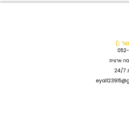
ר :)
052
סה ארצית
2
eyal123915@