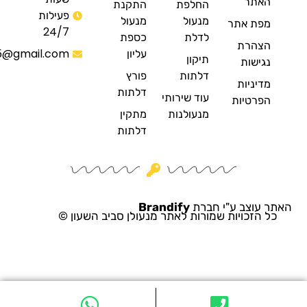
ר
החלפת
התקנת
פעילות
מנעול
מנעול
 אתר
24/7
לדלת
כספת
רת
עליון
eyal123915@gmail.com
תיקון
ות
דלתות
פורץ
יות
דלתות
עוד שירותי
יות
מנעולנות
מתקין
דלתות
צב ע"י חברת
Brandify
כויות שמורות לאתר מנעולן סביב השעון ©