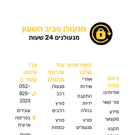
השירותים
עוד
צרו
שלנו
שירותי
איתנו
ט
אוזרי
מנעולן
קשר :)
ר
שירות
מנעולן
052-
תינו
רכב
925-
התקנת
2323
קשר
ידיות
פורץ
בהלה
רכבים
עובדים
בפריסה
עי
פורץ
פורץ
ארצית
מנעולים
כספות
ן
שעות